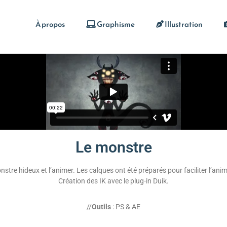
À propos
Graphisme
Illustration
Le monstre
nstre hideux et l’animer. Les calques ont été préparés pour faciliter l’anima
Création des IK avec le plug-in Duik.
//
Outils
: PS & AE