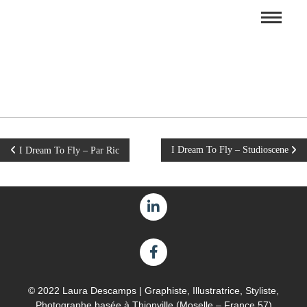
I Dream To Fly – Studioscene
I Dream To Fly – Par Ric
© 2022 Laura Descamps | Graphiste, Illustratrice, Styliste,
Photographe basée à Thionville (Moselle – France 57)