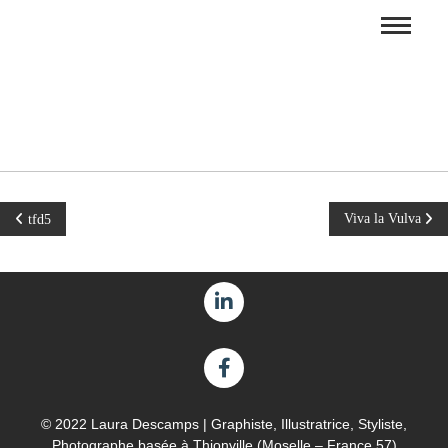
Viva la Vulva
tfd5
© 2022 Laura Descamps | Graphiste, Illustratrice, Styliste,
Photographe basée à Thionville (Moselle – France 57)